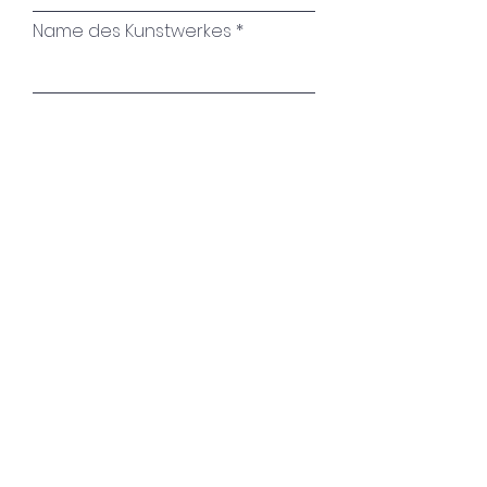
Name des Kunstwerkes
Ihre Nachricht
Absenden
imprint